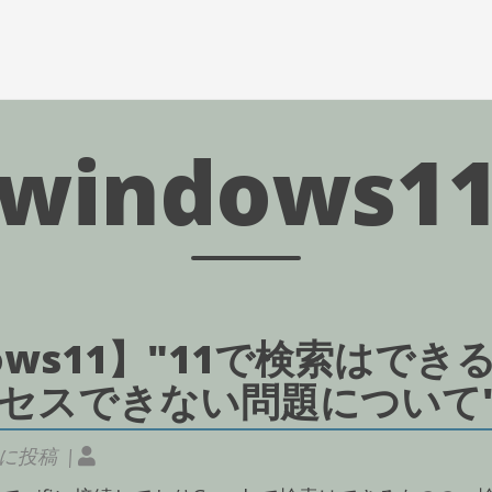
windows1
ows11】"11で検索はでき
セスできない問題について
日に投稿 |