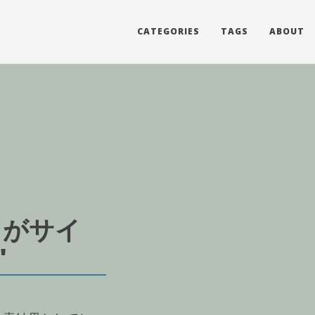
CATEGORIES
TAGS
ABOUT
1
るがサイ
"