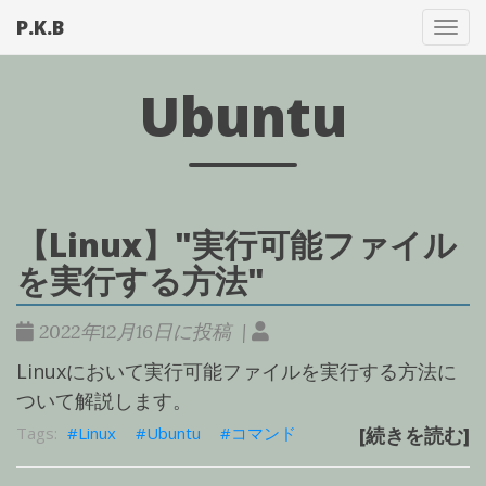
P.K.B
メ
ニ
ュ
Ubuntu
ー
を
切
り
替
【Linux】"実行可能ファイル
え
を実行する方法"
2022年12月16日に投稿 |
Linuxにおいて実行可能ファイルを実行する方法に
ついて解説します。
Linux
Ubuntu
コマンド
[続きを読む]