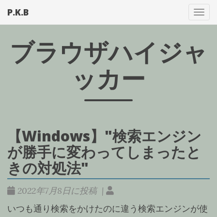
P.K.B
メ
ニ
ュ
ブラウザハイジャ
ー
を
ッカー
切
り
替
え
【Windows】"検索エンジン
が勝手に変わってしまったと
きの対処法"
2022年7月8日に投稿 |
いつも通り検索をかけたのに違う検索エンジンが使